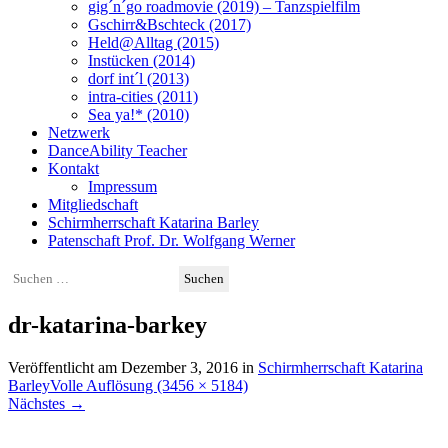
gig´n´go roadmovie (2019) – Tanzspielfilm
Gschirr&Bschteck (2017)
Held@Alltag (2015)
Instücken (2014)
dorf int´l (2013)
intra-cities (2011)
Sea ya!* (2010)
Netzwerk
DanceAbility Teacher
Kontakt
Impressum
Mitgliedschaft
Schirmherrschaft Katarina Barley
Patenschaft Prof. Dr. Wolfgang Werner
Suchen
nach:
dr-katarina-barkey
Veröffentlicht am
Dezember 3, 2016
in
Schirmherrschaft Katarina
Barley
Volle Auflösung (3456 × 5184)
Nächstes
→