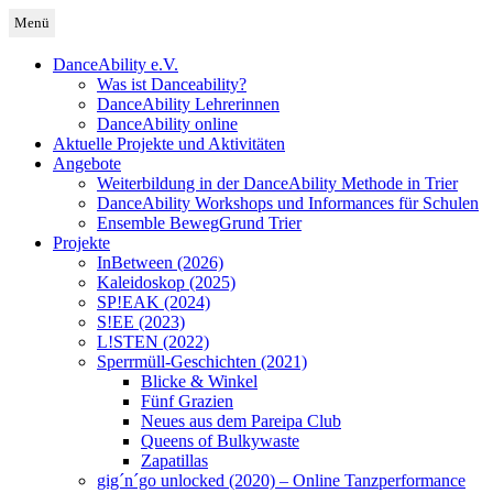
Zum
Menü
Inhalt
Deutschland
DanceAbility Deutschland
springen
DanceAbility e.V.
Was ist Danceability?
DanceAbility Lehrerinnen
DanceAbility online
Aktuelle Projekte und Aktivitäten
Angebote
Weiterbildung in der DanceAbility Methode in Trier
DanceAbility Workshops und Informances für Schulen
Ensemble BewegGrund Trier
Projekte
InBetween (2026)
Kaleidoskop (2025)
SP!EAK (2024)
S!EE (2023)
L!STEN (2022)
Sperrmüll-Geschichten (2021)
Blicke & Winkel
Fünf Grazien
Neues aus dem Pareipa Club
Queens of Bulkywaste
Zapatillas
gig´n´go unlocked (2020) – Online Tanzperformance