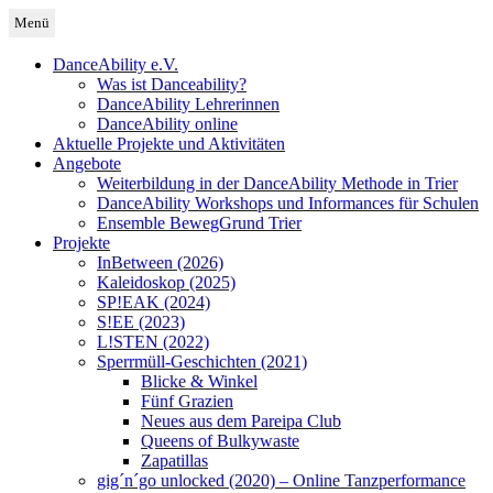
Zum
Menü
Inhalt
Deutschland
DanceAbility Deutschland
springen
DanceAbility e.V.
Was ist Danceability?
DanceAbility Lehrerinnen
DanceAbility online
Aktuelle Projekte und Aktivitäten
Angebote
Weiterbildung in der DanceAbility Methode in Trier
DanceAbility Workshops und Informances für Schulen
Ensemble BewegGrund Trier
Projekte
InBetween (2026)
Kaleidoskop (2025)
SP!EAK (2024)
S!EE (2023)
L!STEN (2022)
Sperrmüll-Geschichten (2021)
Blicke & Winkel
Fünf Grazien
Neues aus dem Pareipa Club
Queens of Bulkywaste
Zapatillas
gig´n´go unlocked (2020) – Online Tanzperformance