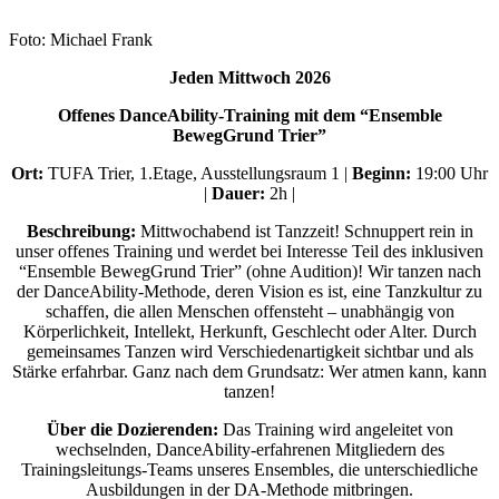
Foto: Michael Frank
Jeden Mittwoch 2026
Offenes DanceAbility-Training mit dem “Ensemble
BewegGrund Trier”
Ort:
TUFA Trier, 1.Etage, Ausstellungsraum 1 |
Beginn:
19:00 Uhr
|
Dauer:
2h |
Beschreibung:
Mittwochabend ist Tanzzeit! Schnuppert rein in
unser offenes Training und werdet bei Interesse Teil des inklusiven
“Ensemble BewegGrund Trier” (ohne Audition)! Wir tanzen nach
der DanceAbility-Methode, deren Vision es ist, eine Tanzkultur zu
schaffen, die allen Menschen offensteht – unabhängig von
Körperlichkeit, Intellekt, Herkunft, Geschlecht oder Alter. Durch
gemeinsames Tanzen wird Verschiedenartigkeit sichtbar und als
Stärke erfahrbar. Ganz nach dem Grundsatz: Wer atmen kann, kann
tanzen!
Über die Dozierenden:
Das Training wird angeleitet von
wechselnden, DanceAbility-erfahrenen Mitgliedern des
Trainingsleitungs-Teams unseres Ensembles, die unterschiedliche
Ausbildungen in der DA-Methode mitbringen.