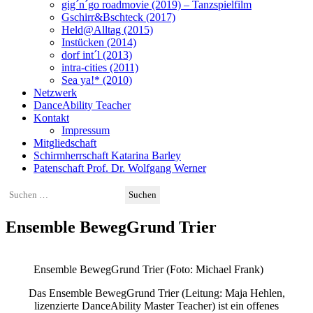
gig´n´go roadmovie (2019) – Tanzspielfilm
Gschirr&Bschteck (2017)
Held@Alltag (2015)
Instücken (2014)
dorf int´l (2013)
intra-cities (2011)
Sea ya!* (2010)
Netzwerk
DanceAbility Teacher
Kontakt
Impressum
Mitgliedschaft
Schirmherrschaft Katarina Barley
Patenschaft Prof. Dr. Wolfgang Werner
Suchen
nach:
Ensemble BewegGrund Trier
Ensemble BewegGrund Trier (Foto: Michael Frank)
Das Ensemble BewegGrund Trier (Leitung: Maja Hehlen,
lizenzierte DanceAbility Master Teacher) ist ein offenes