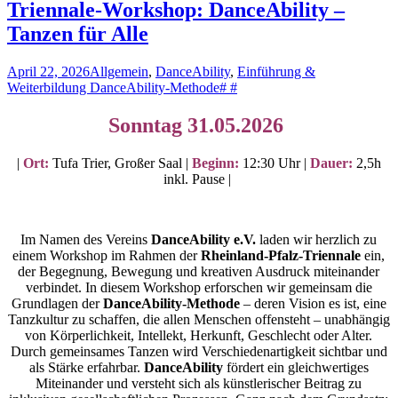
Triennale-Workshop: DanceAbility –
Tanzen für Alle
April 22, 2026
Allgemein
,
DanceAbility
,
Einführung &
Weiterbildung DanceAbility-Methode
# #
Sonntag 31.05.2026
|
Ort:
Tufa Trier, Großer Saal |
Beginn:
12:30 Uhr |
Dauer:
2,5h
inkl. Pause |
Im Namen des Vereins
DanceAbility e.V.
laden wir herzlich zu
einem Workshop im Rahmen der
Rheinland-Pfalz-Triennale
ein,
der Begegnung, Bewegung und kreativen Ausdruck miteinander
verbindet. In diesem Workshop erforschen wir gemeinsam die
Grundlagen der
DanceAbility-Methode
– deren Vision es ist, eine
Tanzkultur zu schaffen, die allen Menschen offensteht – unabhängig
von Körperlichkeit, Intellekt, Herkunft, Geschlecht oder Alter.
Durch gemeinsames Tanzen wird Verschiedenartigkeit sichtbar und
als Stärke erfahrbar.
DanceAbility
fördert ein gleichwertiges
Miteinander und versteht sich als künstlerischer Beitrag zu