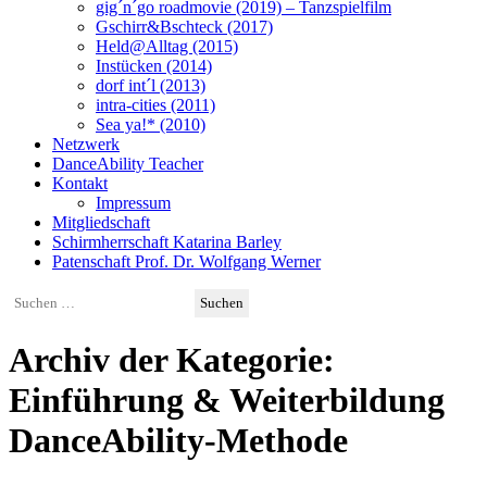
gig´n´go roadmovie (2019) – Tanzspielfilm
Gschirr&Bschteck (2017)
Held@Alltag (2015)
Instücken (2014)
dorf int´l (2013)
intra-cities (2011)
Sea ya!* (2010)
Netzwerk
DanceAbility Teacher
Kontakt
Impressum
Mitgliedschaft
Schirmherrschaft Katarina Barley
Patenschaft Prof. Dr. Wolfgang Werner
Suchen
nach:
Archiv der Kategorie:
Einführung & Weiterbildung
DanceAbility-Methode