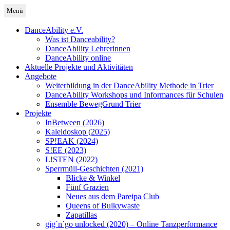
Zum
Menü
Inhalt
Deutschland
DanceAbility Deutschland
springen
DanceAbility e.V.
Was ist Danceability?
DanceAbility Lehrerinnen
DanceAbility online
Aktuelle Projekte und Aktivitäten
Angebote
Weiterbildung in der DanceAbility Methode in Trier
DanceAbility Workshops und Informances für Schulen
Ensemble BewegGrund Trier
Projekte
InBetween (2026)
Kaleidoskop (2025)
SP!EAK (2024)
S!EE (2023)
L!STEN (2022)
Sperrmüll-Geschichten (2021)
Blicke & Winkel
Fünf Grazien
Neues aus dem Pareipa Club
Queens of Bulkywaste
Zapatillas
gig´n´go unlocked (2020) – Online Tanzperformance