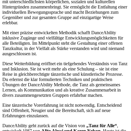
mit unterschiedlichsten körperlichen, sozialen und kulturellen
Hintergründen zusammenbringt. Sie ermöglicht die Entfaltung einer
individuellen Bewegungssprache und macht Beziehungen zum
Gegenüber und zur gesamten Gruppe auf einzigartige Weise
erlebbar.
Mit einer präzise entwickelten Methodik schafft DanceAbility
inklusive Zugänge und vielfältige Entwicklungsmöglichkeiten für
alle Beteiligten. Im Mittelpunkt steht die Gestaltung einer offenen
Tanzkultur, in der Vielfalt als Stärke verstanden wird und niemand
ausgeschlossen ist.
Diese Weiterbildung eröffnet ein tiefgehendes Verständnis von Tanz
und Inklusion. Sie ist weit mehr als eine Schulung – sie ist eine
Reise in gleichberechtigte tänzerische und künstlerische Prozesse.
Du erlernst die klar formulierten Techniken und praktischen
Übungen der DanceAbility Methode, die Tanz als gemeinsames
Lernen, als Kommunikation und als kreative Zusammenarbeit in
divers zusammengesetzten Gruppen erfahrbar machen.
Eine tänzerische Vorerfahrung ist nicht notwendig. Entscheidend
sind Offenheit, Neugier und die Bereitschaft, sich auf neue
Erfahrungen einzulassen.
DanceAbility geht zurück auf die Vision von
„Tanz für Alle“
,
entwickelt 1987 von
Alito Alessi und Karen Nelson
. Heute ist die