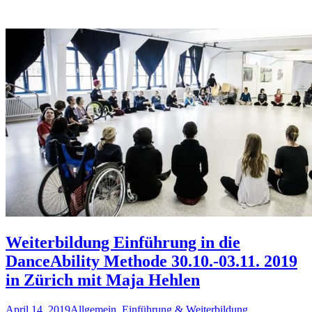
Weiterbildung Einführung in die
DanceAbility Methode 30.10.-03.11. 2019
in Zürich mit Maja Hehlen
April 14, 2019
Allgemein
,
Einführung & Weiterbildung