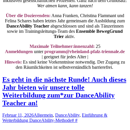
inklusiven gesellschaftlichen Prozessen.
Ganz nach dem Grundsatz:
Wer atmen kann, kann tanzen!
Über die Dozierenden:
Anna Franken, Christina Flammant und
Felina Schares haben letztes Jahr gemeinsam die Ausbildung zum
DanceAbility Teacher
abgeschlossen und sind als Tänzerinnen
sowie im Trainingsleitungs-Team des
Ensemble BewegGrund
Trier
aktiv.
Maximale Teilnehmer:innenzahl:
25
Anmeldungen
unter
programm@rheinland-pfalz-triennale.de
| geeignet für jedes Alter |
Hinweis:
Es sind keine Vorkenntnisse notwendig. Der Zugang zu
den Räumlichkeiten ist selbstverständlich barrierefrei.
Es geht in die nächste Runde! Auch dieses
Jahr bieten wir unsere tolle
Weiterbildung zum*zur DanceAbility
Teacher an!
Februar 11, 2026
Allgemein
,
DanceAbility
,
Einführung &
Weiterbildung DanceAbility-Methode
# #