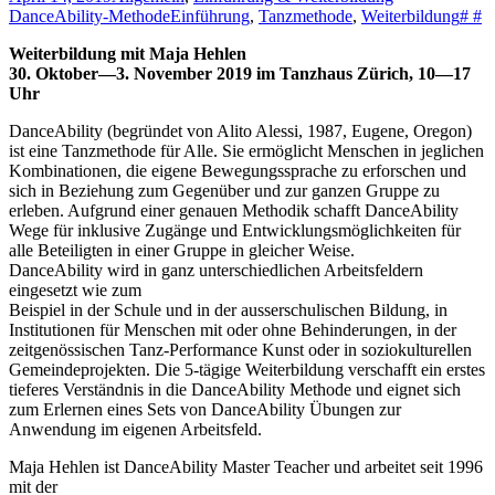
DanceAbility-Methode
Einführung
,
Tanzmethode
,
Weiterbildung
# #
Weiterbildung mit Maja Hehlen
30. Oktober—3. November 2019 im Tanzhaus Zürich, 10—17
Uhr
DanceAbility (begründet von Alito Alessi, 1987, Eugene, Oregon)
ist eine Tanzmethode für Alle. Sie ermöglicht Menschen in jeglichen
Kombinationen, die eigene Bewegungssprache zu erforschen und
sich in Beziehung zum Gegenüber und zur ganzen Gruppe zu
erleben. Aufgrund einer genauen Methodik schafft DanceAbility
Wege für inklusive Zugänge und Entwicklungsmöglichkeiten für
alle Beteiligten in einer Gruppe in gleicher Weise.
DanceAbility wird in ganz unterschiedlichen Arbeitsfeldern
eingesetzt wie zum
Beispiel in der Schule und in der ausserschulischen Bildung, in
Institutionen für Menschen mit oder ohne Behinderungen, in der
zeitgenössischen Tanz-Performance Kunst oder in soziokulturellen
Gemeindeprojekten. Die 5-tägige Weiterbildung verschafft ein erstes
tieferes Verständnis in die DanceAbility Methode und eignet sich
zum Erlernen eines Sets von DanceAbility Übungen zur
Anwendung im eigenen Arbeitsfeld.
Maja Hehlen ist DanceAbility Master Teacher und arbeitet seit 1996
mit der