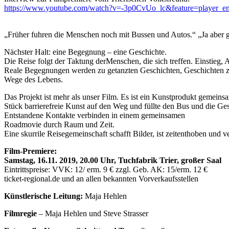
https://www.youtube.com/watch?v=-3p0CvUo_lc&feature=pl
„Früher fuhren die Menschen noch mit Bussen und Autos.“ „Ja aber 
Nächster Halt: eine Begegnung – eine Geschichte.
Die Reise folgt der Taktung derMenschen, die sich treffen. Einstieg, 
Reale Begegnungen werden zu getanzten Geschichten, Geschichten zu e
Wege des Lebens.
Das Projekt ist mehr als unser Film. Es ist ein Kunstprodukt gemein
Stück barrierefreie Kunst auf den Weg und füllte den Bus und die Ge
Entstandene Kontakte verbinden in einem gemeinsamen
Roadmovie durch Raum und Zeit.
Eine skurrile Reisegemeinschaft schafft Bilder, ist zeitenthoben und v
Film-Premiere:
Samstag, 16.11. 2019, 20.00 Uhr, Tuchfabrik Trier, großer Saal
Eintrittspreise: VVK: 12/ erm. 9 € zzgl. Geb. AK: 15/erm. 12 €
ticket-regional.de und an allen bekannten Vorverkaufsstellen
Künstlerische Leitung:
Maja Hehlen
Filmregie
– Maja Hehlen und Steve Strasser