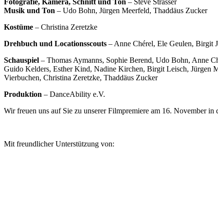
F
otografie, Kamera, Schnitt und Ton
– Steve Strasser
Musik und Ton
– Udo Bohn, Jürgen Meerfeld, Thaddäus Zucker
Kostüme
– Christina Zeretzke
Drehbuch und Locationsscouts
– Anne Chérel, Ele Geulen, Birgit 
Schauspiel
– Thomas Aymanns, Sophie Berend, Udo Bohn, Anne Chére
Guido Kelders, Esther Kind, Nadine Kirchen, Birgit Leisch, Jürgen
Vierbuchen, Christina Zeretzke, Thaddäus Zucker
Produktion
– DanceAbility e.V.
Wir freuen uns auf Sie zu unserer Filmpremiere am 16. November in de
Mit freundlicher Unterstützung von: