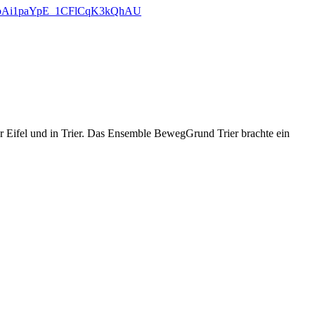
lWCbAi1paYpE_1CFlCqK3kQhAU
er Eifel und in Trier. Das Ensemble BewegGrund Trier brachte ein