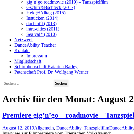
gig´n´go roadmovie (2019) – Tanzspielfilm
Gschirr&Bschteck (2017)
Held@Alltag (2015)
Instücken (2014)
dorf int´l (2013)
intra-cities (2011)
Sea ya!* (2010)
Netzwerk
DanceAbility Teacher
Kontakt
Impressum
Mitgliedschaft
Schirmherrschaft Katarina Barley
Patenschaft Prof. Dr. Wolfgang Werner
Suchen
nach:
Archiv für den Monat: August 
Premiere gig’n’go – roadmovie – Tanzspi
August 12, 2019
Allgemein
,
DanceAbility
,
Tanzspielfilm
DanceAbilit
Interview zur Filmpremiere vom Trierischen Volksfreund: