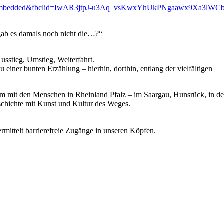
ayer_embedded&fbclid=IwAR3jtpJ-u3Aq_vsKwxYhUkPNgaawx9Xa3
gab es damals noch nicht die…?“
Ausstieg, Umstieg, Weiterfahrt.
iner bunten Erzählung – hierhin, dorthin, entlang der vielfältigen
sam mit den Menschen in Rheinland Pfalz – im Saargau, Hunsrück, in d
schichte mit Kunst und Kultur des Weges.
ermittelt barrierefreie Zugänge in unseren Köpfen.