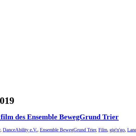
2019
elfilm des Ensemble BewegGrund Trier
y
,
DanceAbility e.V.
,
Ensemble BewegGrund Trier
,
Film
,
gig'n'go
,
Land