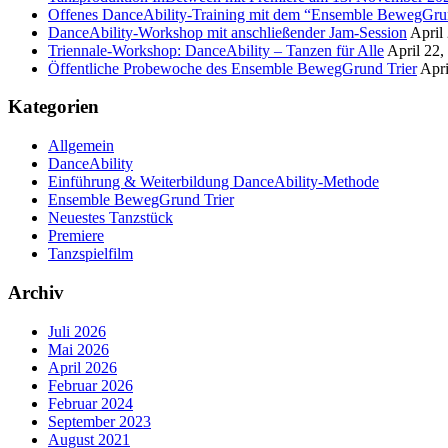
Offenes DanceAbility-Training mit dem “Ensemble BewegGrun
DanceAbility-Workshop mit anschließender Jam-Session
April
Triennale-Workshop: DanceAbility – Tanzen für Alle
April 22,
Öffentliche Probewoche des Ensemble BewegGrund Trier
Apri
Kategorien
Allgemein
DanceAbility
Einführung & Weiterbildung DanceAbility-Methode
Ensemble BewegGrund Trier
Neuestes Tanzstück
Premiere
Tanzspielfilm
Archiv
Juli 2026
Mai 2026
April 2026
Februar 2026
Februar 2024
September 2023
August 2021