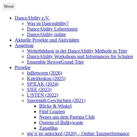
Zum
Menü
Inhalt
Deutschland
DanceAbility Deutschland
springen
DanceAbility e.V.
Was ist Danceability?
DanceAbility Lehrerinnen
DanceAbility online
Aktuelle Projekte und Aktivitäten
Angebote
Weiterbildung in der DanceAbility Methode in Trier
DanceAbility Workshops und Informances für Schulen
Ensemble BewegGrund Trier
Projekte
InBetween (2026)
Kaleidoskop (2025)
SP!EAK (2024)
S!EE (2023)
L!STEN (2022)
Sperrmüll-Geschichten (2021)
Blicke & Winkel
Fünf Grazien
Neues aus dem Pareipa Club
Queens of Bulkywaste
Zapatillas
gig´n´go unlocked (2020) – Online Tanzperformance