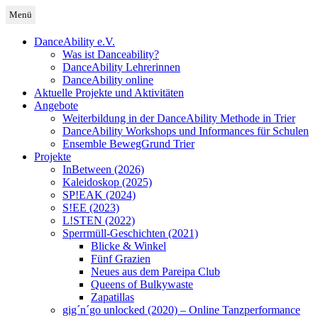
Zum
Menü
Inhalt
Deutschland
DanceAbility Deutschland
springen
DanceAbility e.V.
Was ist Danceability?
DanceAbility Lehrerinnen
DanceAbility online
Aktuelle Projekte und Aktivitäten
Angebote
Weiterbildung in der DanceAbility Methode in Trier
DanceAbility Workshops und Informances für Schulen
Ensemble BewegGrund Trier
Projekte
InBetween (2026)
Kaleidoskop (2025)
SP!EAK (2024)
S!EE (2023)
L!STEN (2022)
Sperrmüll-Geschichten (2021)
Blicke & Winkel
Fünf Grazien
Neues aus dem Pareipa Club
Queens of Bulkywaste
Zapatillas
gig´n´go unlocked (2020) – Online Tanzperformance