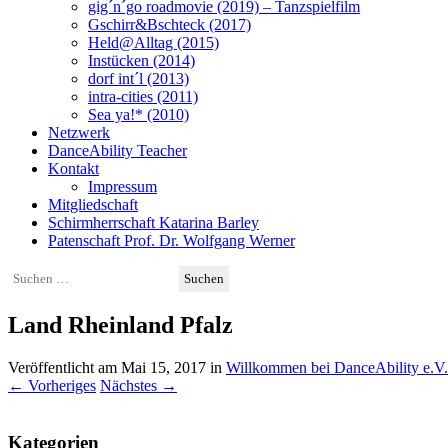
gig´n´go roadmovie (2019) – Tanzspielfilm
Gschirr&Bschteck (2017)
Held@Alltag (2015)
Instücken (2014)
dorf int´l (2013)
intra-cities (2011)
Sea ya!* (2010)
Netzwerk
DanceAbility Teacher
Kontakt
Impressum
Mitgliedschaft
Schirmherrschaft Katarina Barley
Patenschaft Prof. Dr. Wolfgang Werner
Suchen
nach:
Land Rheinland Pfalz
Veröffentlicht am
Mai 15, 2017
in
Willkommen bei DanceAbility e.V.
←
Vorheriges
Nächstes
→
Kategorien