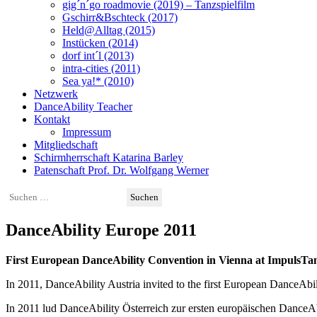
gig´n´go roadmovie (2019) – Tanzspielfilm
Gschirr&Bschteck (2017)
Held@Alltag (2015)
Instücken (2014)
dorf int´l (2013)
intra-cities (2011)
Sea ya!* (2010)
Netzwerk
DanceAbility Teacher
Kontakt
Impressum
Mitgliedschaft
Schirmherrschaft Katarina Barley
Patenschaft Prof. Dr. Wolfgang Werner
Suchen
nach:
DanceAbility Europe 2011
First European DanceAbility Convention in Vienna at ImpulsTan
In 2011, DanceAbility Austria invited to the first European DanceAbi
In 2011 lud DanceAbility Österreich zur ersten europäischen DanceA