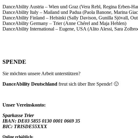
DanceAbility Austria – Wien und Graz (Vera Rebl, Regina Erben-Har
DanceAbility Italy – Mailand und Padua (Paola Banone, Marina Giac
DanceAbility Finland – Helsinki (Sally Davison, Gunilla Sjövall, Out
DanceAbility Germany – Trier (Anne Chérel and Maja Hehlen)
DanceAbility International – Eugene, USA (Alito Alessi, Sara Zolbr
SPENDE
Sie möchten unsere Arbeit unterstützen?
DanceAbility Deutschland
freut sich über Ihre Spende! 🙂
Unser Vereinskonto:
Sparkasse Trier
IBAN: DE03 5855 0130 0001 0669 35
BIC: TRISDE55XXX
Online erhältlich: