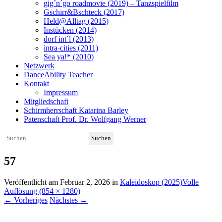
gig´n´go roadmovie (2019) – Tanzspielfilm
Gschirr&Bschteck (2017)
Held@Alltag (2015)
Instücken (2014)
dorf int´l (2013)
intra-cities (2011)
Sea ya!* (2010)
Netzwerk
DanceAbility Teacher
Kontakt
Impressum
Mitgliedschaft
Schirmherrschaft Katarina Barley
Patenschaft Prof. Dr. Wolfgang Werner
Suchen
nach:
57
Veröffentlicht am
Februar 2, 2026
in
Kaleidoskop (2025)
Volle
Auflösung (854 × 1280)
←
Vorheriges
Nächstes
→