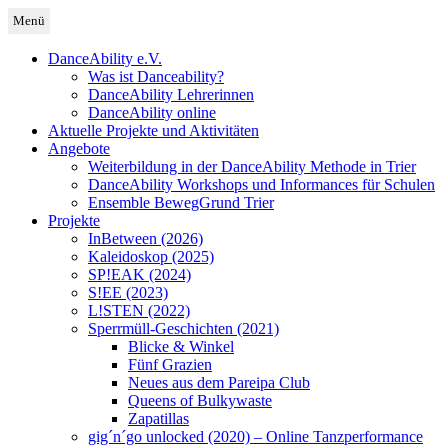
Zum
Menü
Inhalt
Deutschland
DanceAbility Deutschland
springen
DanceAbility e.V.
Was ist Danceability?
DanceAbility Lehrerinnen
DanceAbility online
Aktuelle Projekte und Aktivitäten
Angebote
Weiterbildung in der DanceAbility Methode in Trier
DanceAbility Workshops und Informances für Schulen
Ensemble BewegGrund Trier
Projekte
InBetween (2026)
Kaleidoskop (2025)
SP!EAK (2024)
S!EE (2023)
L!STEN (2022)
Sperrmüll-Geschichten (2021)
Blicke & Winkel
Fünf Grazien
Neues aus dem Pareipa Club
Queens of Bulkywaste
Zapatillas
gig´n´go unlocked (2020) – Online Tanzperformance