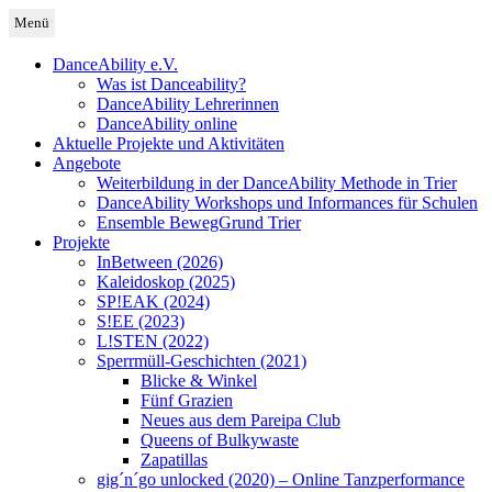
Zum
Menü
Inhalt
Deutschland
DanceAbility Deutschland
springen
DanceAbility e.V.
Was ist Danceability?
DanceAbility Lehrerinnen
DanceAbility online
Aktuelle Projekte und Aktivitäten
Angebote
Weiterbildung in der DanceAbility Methode in Trier
DanceAbility Workshops und Informances für Schulen
Ensemble BewegGrund Trier
Projekte
InBetween (2026)
Kaleidoskop (2025)
SP!EAK (2024)
S!EE (2023)
L!STEN (2022)
Sperrmüll-Geschichten (2021)
Blicke & Winkel
Fünf Grazien
Neues aus dem Pareipa Club
Queens of Bulkywaste
Zapatillas
gig´n´go unlocked (2020) – Online Tanzperformance