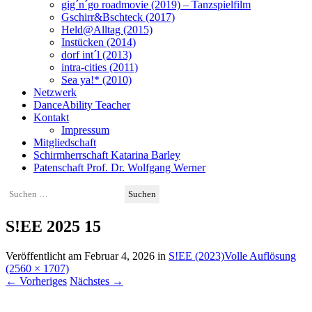
gig´n´go roadmovie (2019) – Tanzspielfilm
Gschirr&Bschteck (2017)
Held@Alltag (2015)
Instücken (2014)
dorf int´l (2013)
intra-cities (2011)
Sea ya!* (2010)
Netzwerk
DanceAbility Teacher
Kontakt
Impressum
Mitgliedschaft
Schirmherrschaft Katarina Barley
Patenschaft Prof. Dr. Wolfgang Werner
Suchen
nach:
S!EE 2025 15
Veröffentlicht am
Februar 4, 2026
in
S!EE (2023)
Volle Auflösung
(2560 × 1707)
←
Vorheriges
Nächstes
→