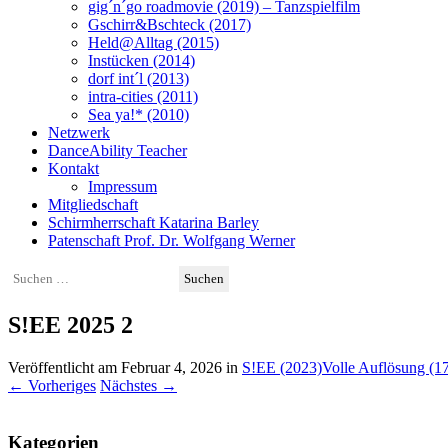
gig´n´go roadmovie (2019) – Tanzspielfilm
Gschirr&Bschteck (2017)
Held@Alltag (2015)
Instücken (2014)
dorf int´l (2013)
intra-cities (2011)
Sea ya!* (2010)
Netzwerk
DanceAbility Teacher
Kontakt
Impressum
Mitgliedschaft
Schirmherrschaft Katarina Barley
Patenschaft Prof. Dr. Wolfgang Werner
Suchen
nach:
S!EE 2025 2
Veröffentlicht am
Februar 4, 2026
in
S!EE (2023)
Volle Auflösung (1
←
Vorheriges
Nächstes
→
Kategorien