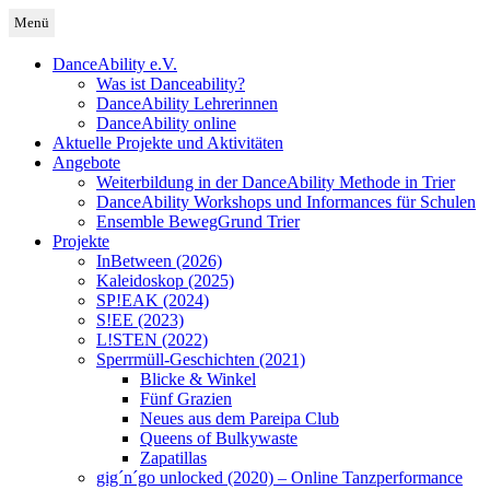
Zum
Menü
Inhalt
Deutschland
DanceAbility Deutschland
springen
DanceAbility e.V.
Was ist Danceability?
DanceAbility Lehrerinnen
DanceAbility online
Aktuelle Projekte und Aktivitäten
Angebote
Weiterbildung in der DanceAbility Methode in Trier
DanceAbility Workshops und Informances für Schulen
Ensemble BewegGrund Trier
Projekte
InBetween (2026)
Kaleidoskop (2025)
SP!EAK (2024)
S!EE (2023)
L!STEN (2022)
Sperrmüll-Geschichten (2021)
Blicke & Winkel
Fünf Grazien
Neues aus dem Pareipa Club
Queens of Bulkywaste
Zapatillas
gig´n´go unlocked (2020) – Online Tanzperformance