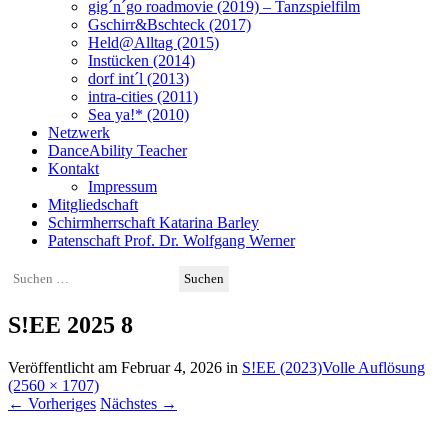
gig´n´go roadmovie (2019) – Tanzspielfilm
Gschirr&Bschteck (2017)
Held@Alltag (2015)
Instücken (2014)
dorf int´l (2013)
intra-cities (2011)
Sea ya!* (2010)
Netzwerk
DanceAbility Teacher
Kontakt
Impressum
Mitgliedschaft
Schirmherrschaft Katarina Barley
Patenschaft Prof. Dr. Wolfgang Werner
Suchen
nach:
S!EE 2025 8
Veröffentlicht am
Februar 4, 2026
in
S!EE (2023)
Volle Auflösung
(2560 × 1707)
←
Vorheriges
Nächstes
→