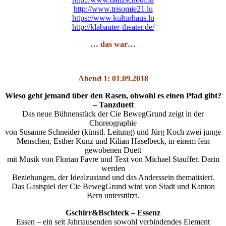
http://www.trisomie21.lu
https://www.kulturhaus.lu
http://klabauter-theater.de/
… das war…
Abend 1: 01.09.2018
Wieso geht jemand über den Rasen, obwohl es einen Pfad gibt?
– Tanzduett
Das neue Bühnenstück der Cie BewegGrund zeigt in der
Choreographie
von Susanne Schneider (künstl. Leitung) und Jürg Koch zwei junge
Menschen, Esther Kunz und Kilian Haselbeck, in einem fein
gewobenen Duett
mit Musik von Florian Favre und Text von Michael Stauffer. Darin
werden
Beziehungen, der Idealzustand und das Anderssein thematisiert.
Das Gastspiel der Cie BewegGrund wird von Stadt und Kanton
Bern unterstützt.
Gschirr&Bschteck – Essenz
Essen – ein seit Jahrtausenden sowohl verbindendes Element