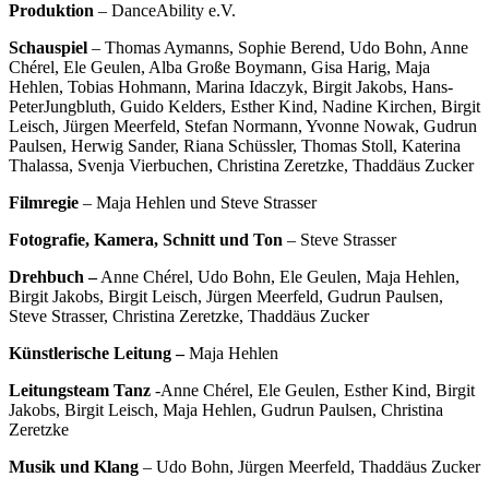
Produktion
– DanceAbility e.V.
Schauspiel
– Thomas Aymanns, Sophie Berend, Udo Bohn, Anne
Chérel, Ele Geulen, Alba Große Boymann, Gisa Harig, Maja
Hehlen, Tobias Hohmann, Marina Idaczyk, Birgit Jakobs, Hans-
PeterJungbluth, Guido Kelders, Esther Kind, Nadine Kirchen, Birgit
Leisch, Jürgen Meerfeld, Stefan Normann, Yvonne Nowak, Gudrun
Paulsen, Herwig Sander, Riana Schüssler, Thomas Stoll, Katerina
Thalassa, Svenja Vierbuchen, Christina Zeretzke, Thaddäus Zucker
Filmregie
– Maja Hehlen und Steve Strasser
Fotografie, Kamera, Schnitt und Ton
– Steve Strasser
Drehbuch –
Anne Chérel, Udo Bohn, Ele Geulen, Maja Hehlen,
Birgit Jakobs, Birgit Leisch, Jürgen Meerfeld, Gudrun Paulsen,
Steve Strasser, Christina Zeretzke, Thaddäus Zucker
Künstlerische Leitung –
Maja Hehlen
Leitungsteam Tanz
-Anne Chérel, Ele Geulen, Esther Kind, Birgit
Jakobs, Birgit Leisch, Maja Hehlen, Gudrun Paulsen, Christina
Zeretzke
Musik und Klang
– Udo Bohn, Jürgen Meerfeld, Thaddäus Zucker