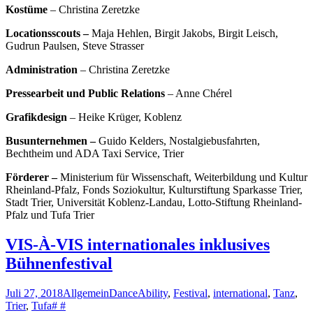
Kostüme
– Christina Zeretzke
Locationsscouts –
Maja Hehlen, Birgit Jakobs, Birgit Leisch,
Gudrun Paulsen, Steve Strasser
Administration
– Christina Zeretzke
Pressearbeit und Public Relations
– Anne Chérel
Grafikdesign
– Heike Krüger, Koblenz
Busunternehmen –
Guido Kelders, Nostalgiebusfahrten,
Bechtheim und ADA Taxi Service, Trier
Förderer –
Ministerium für Wissenschaft, Weiterbildung und Kultur
Rheinland-Pfalz, Fonds Soziokultur, Kulturstiftung Sparkasse Trier,
Stadt Trier, Universität Koblenz-Landau, Lotto-Stiftung Rheinland-
Pfalz und Tufa Trier
VIS-À-VIS internationales inklusives
Bühnenfestival
Juli 27, 2018
Allgemein
DanceAbility
,
Festival
,
international
,
Tanz
,
Trier
,
Tufa
# #