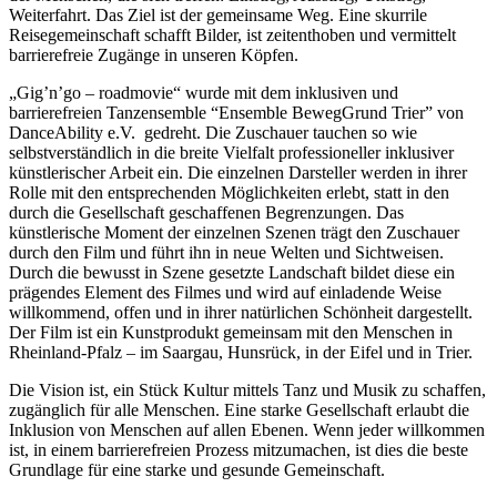
Weiterfahrt. Das Ziel ist der gemeinsame Weg. Eine skurrile
Reisegemeinschaft schafft Bilder, ist zeitenthoben und vermittelt
barrierefreie Zugänge in unseren Köpfen.
„Gig’n’go – roadmovie“ wurde mit dem inklusiven und
barrierefreien Tanzensemble “Ensemble BewegGrund Trier” von
DanceAbility e.V. gedreht. Die Zuschauer tauchen so wie
selbstverständlich in die breite Vielfalt professioneller inklusiver
künstlerischer Arbeit ein. Die einzelnen Darsteller werden in ihrer
Rolle mit den entsprechenden Möglichkeiten erlebt, statt in den
durch die Gesellschaft geschaffenen Begrenzungen. Das
künstlerische Moment der einzelnen Szenen trägt den Zuschauer
durch den Film und führt ihn in neue Welten und Sichtweisen.
Durch die bewusst in Szene gesetzte Landschaft bildet diese ein
prägendes Element des Filmes und wird auf einladende Weise
willkommend, offen und in ihrer natürlichen Schönheit dargestellt.
Der Film ist ein Kunstprodukt gemeinsam mit den Menschen in
Rheinland-Pfalz – im Saargau, Hunsrück, in der Eifel und in Trier.
Die Vision ist, ein Stück Kultur mittels Tanz und Musik zu schaffen,
zugänglich für alle Menschen. Eine starke Gesellschaft erlaubt die
Inklusion von Menschen auf allen Ebenen. Wenn jeder willkommen
ist, in einem barrierefreien Prozess mitzumachen, ist dies die beste
Grundlage für eine starke und gesunde Gemeinschaft.