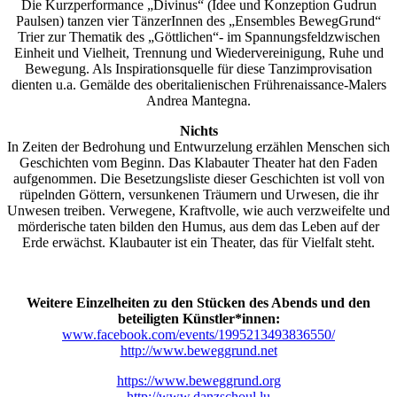
Die Kurzperformance „Divinus“ (Idee und Konzeption Gudrun
Paulsen) tanzen vier TänzerInnen des „Ensembles BewegGrund“
Trier zur Thematik des „Göttlichen“- im Spannungsfeldzwischen
Einheit und Vielheit, Trennung und Wiedervereinigung, Ruhe und
Bewegung. Als Inspirationsquelle für diese Tanzimprovisation
dienten u.a. Gemälde des oberitalienischen Frührenaissance-Malers
Andrea Mantegna.
Nichts
In Zeiten der Bedrohung und Entwurzelung erzählen Menschen sich
Geschichten vom Beginn. Das Klabauter Theater hat den Faden
aufgenommen. Die Besetzungsliste dieser Geschichten ist voll von
rüpelnden Göttern, versunkenen Träumern und Urwesen, die ihr
Unwesen treiben. Verwegene, Kraftvolle, wie auch verzweifelte und
mörderische taten bilden den Humus, aus dem das Leben auf der
Erde erwächst. Klaubauter ist ein Theater, das für Vielfalt steht.
Weitere Einzelheiten zu den Stücken des Abends
und den
beteiligten Künstler*innen:
www.facebook.com/events/1995213493836550/
http://www.beweggrund.net
https://www.beweggrund.org
http://www.danzschoul.lu