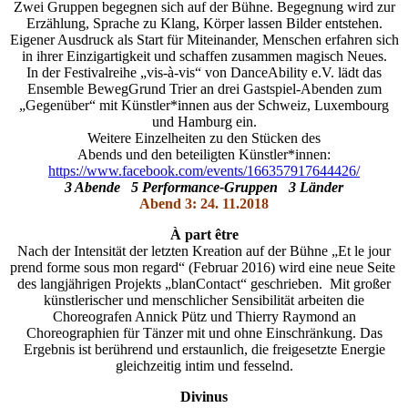
Zwei Gruppen begegnen sich auf der Bühne. Begegnung wird zur
Erzählung, Sprache zu Klang, Körper lassen Bilder entstehen.
Eigener Ausdruck als Start für Miteinander, Menschen erfahren sich
in ihrer Einzigartigkeit und schaffen zusammen magisch Neues.
In der Festivalreihe „vis-à-vis“ von DanceAbility e.V. lädt das
Ensemble BewegGrund Trier an drei Gastspiel-Abenden zum
„Gegenüber“ mit Künstler*innen aus der Schweiz, Luxembourg
und Hamburg ein.
Weitere Einzelheiten zu den Stücken des
Abends und den beteiligten Künstler*innen:
https://www.facebook.com/events/166357917644426/
3 Abende 5 Performance-Gruppen 3 Länder
Abend 3: 24. 11.2018
À part être
Nach der Intensität der letzten Kreation auf der Bühne „Et le jour
prend forme sous mon regard“ (Februar 2016) wird eine neue Seite
des langjährigen Projekts „blanContact“ geschrieben. Mit großer
künstlerischer und menschlicher Sensibilität arbeiten die
Choreografen Annick Pütz und Thierry Raymond an
Choreographien für Tänzer mit und ohne Einschränkung. Das
Ergebnis ist berührend und erstaunlich, die freigesetzte Energie
gleichzeitig intim und fesselnd.
Divinus