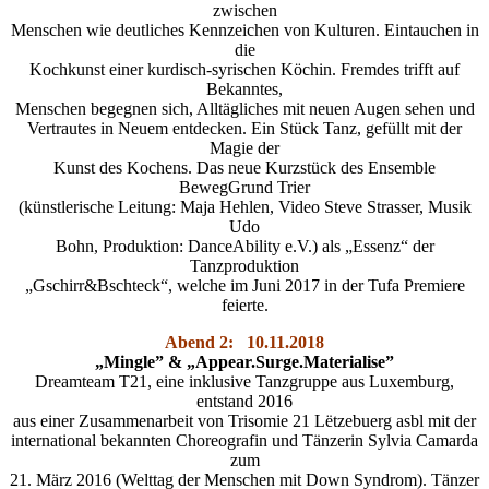
zwischen
Menschen wie deutliches Kennzeichen von Kulturen. Eintauchen in
die
Kochkunst einer kurdisch-syrischen Köchin. Fremdes trifft auf
Bekanntes,
Menschen begegnen sich, Alltägliches mit neuen Augen sehen und
Vertrautes in Neuem entdecken. Ein Stück Tanz, gefüllt mit der
Magie der
Kunst des Kochens. Das neue Kurzstück des Ensemble
BewegGrund Trier
(künstlerische Leitung: Maja Hehlen, Video Steve Strasser, Musik
Udo
Bohn, Produktion: DanceAbility e.V.) als „Essenz“ der
Tanzproduktion
„Gschirr&Bschteck“, welche im Juni 2017 in der Tufa Premiere
feierte.
Abend 2: 10.11.2018
„Mingle” & „Appear.Surge.Materialise”
Dreamteam T21, eine inklusive Tanzgruppe aus Luxemburg,
entstand 2016
aus einer Zusammenarbeit von Trisomie 21 Lëtzebuerg asbl mit der
international bekannten Choreografin und Tänzerin Sylvia Camarda
zum
21. März 2016 (Welttag der Menschen mit Down Syndrom). Tänzer