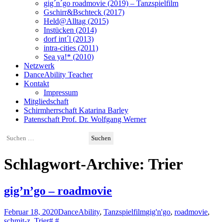
gig´n´go roadmovie (2019) – Tanzspielfilm
Gschirr&Bschteck (2017)
Held@Alltag (2015)
Instücken (2014)
dorf int´l (2013)
intra-cities (2011)
Sea ya!* (2010)
Netzwerk
DanceAbility Teacher
Kontakt
Impressum
Mitgliedschaft
Schirmherrschaft Katarina Barley
Patenschaft Prof. Dr. Wolfgang Werner
Suchen
nach:
Schlagwort-Archive: Trier
gig’n’go – roadmovie
Februar 18, 2020
DanceAbility
,
Tanzspielfilm
gig'n'go
,
roadmovie
,
schmit-z
,
Trier
# #