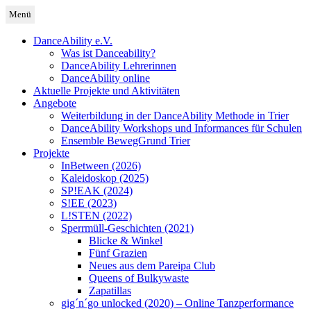
Zum
Menü
Inhalt
Deutschland
DanceAbility Deutschland
springen
DanceAbility e.V.
Was ist Danceability?
DanceAbility Lehrerinnen
DanceAbility online
Aktuelle Projekte und Aktivitäten
Angebote
Weiterbildung in der DanceAbility Methode in Trier
DanceAbility Workshops und Informances für Schulen
Ensemble BewegGrund Trier
Projekte
InBetween (2026)
Kaleidoskop (2025)
SP!EAK (2024)
S!EE (2023)
L!STEN (2022)
Sperrmüll-Geschichten (2021)
Blicke & Winkel
Fünf Grazien
Neues aus dem Pareipa Club
Queens of Bulkywaste
Zapatillas
gig´n´go unlocked (2020) – Online Tanzperformance